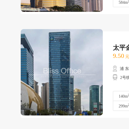
584m
太平
9.50
元
浦 
2号线
140m
299m