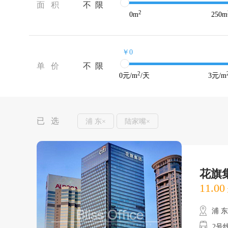
面 积
不 限
2
0
m
250
m
￥0
单 价
不 限
2
0
元/m
/天
3
元/m
已 选
浦 东×
陆家嘴×
花旗
11.00
浦 
2号线