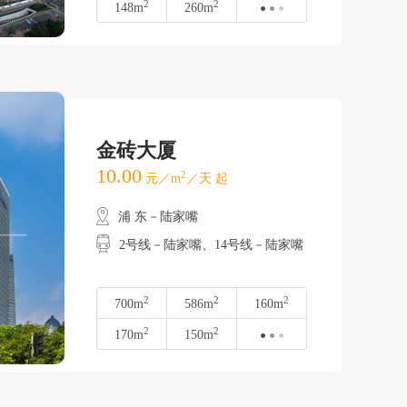
2
2
148m
260m
金砖大厦
10.00
2
元／m
／天 起
浦 东－陆家嘴
2号线－陆家嘴、14号线－陆家嘴
2
2
2
700m
586m
160m
2
2
170m
150m