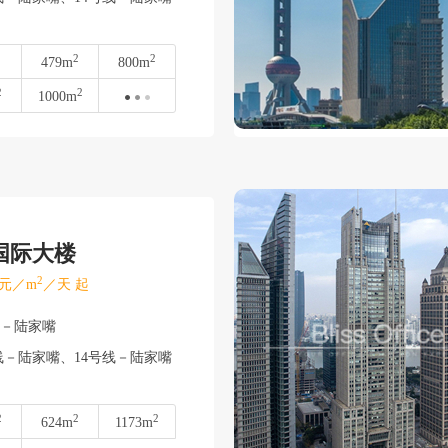
2
2
479m
800m
2
2
1000m
国际大楼
2
元／m
／天 起
东－陆家嘴
线－陆家嘴、14号线－陆家嘴
2
2
2
624m
1173m