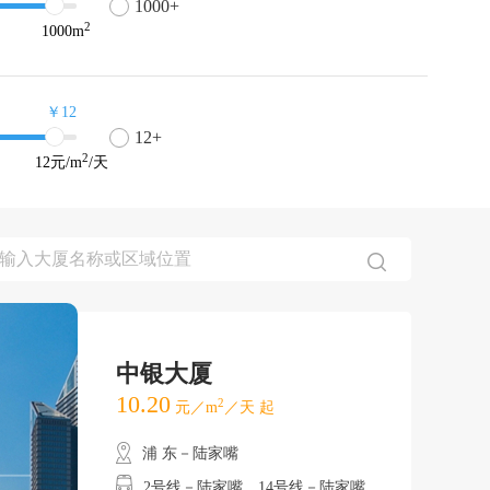
1000+
2
1000
m
￥12
12+
2
12
元/m
/天
中银大厦
10.20
2
元／m
／天 起
浦 东－陆家嘴
2号线－陆家嘴、14号线－陆家嘴