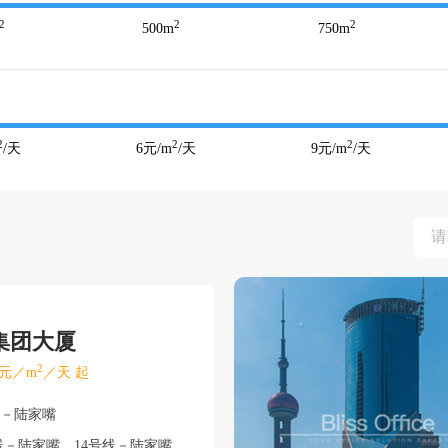
2
2
2
500
m
750
m
2
2
2
/天
6
元/m
/天
9
元/m
/天
集团大厦
2
元／m
／天 起
东－陆家嘴
－陆家嘴、14号线－陆家嘴