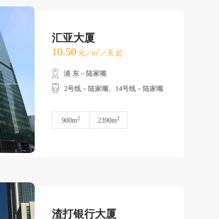
汇亚大厦
10.50
2
元／m
／天 起
浦 东－陆家嘴
2号线－陆家嘴、14号线－陆家嘴
2
2
900m
2390m
渣打银行大厦