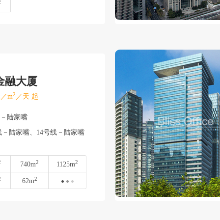
2
金融大厦
2
／m
／天 起
东－陆家嘴
－陆家嘴、14号线－陆家嘴
2
2
2
740m
1125m
2
2
62m