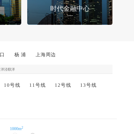
时代金融中心
 口
杨 浦
上海周边
洋泾联洋
10号线
11号线
12号线
13号线
2
1000m