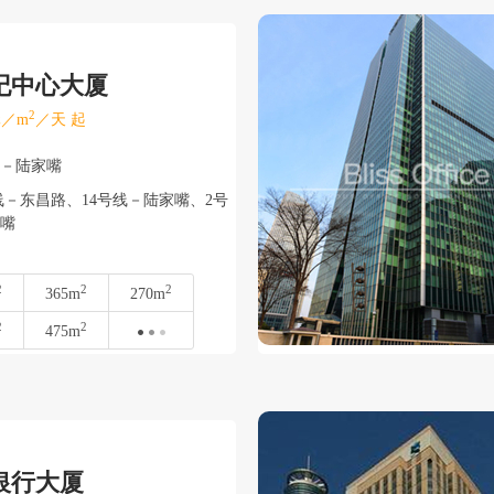
世纪中心大厦
2
／m
／天 起
东－陆家嘴
－东昌路、14号线－陆家嘴、2号
嘴
2
2
2
365m
270m
2
2
475m
银行大厦