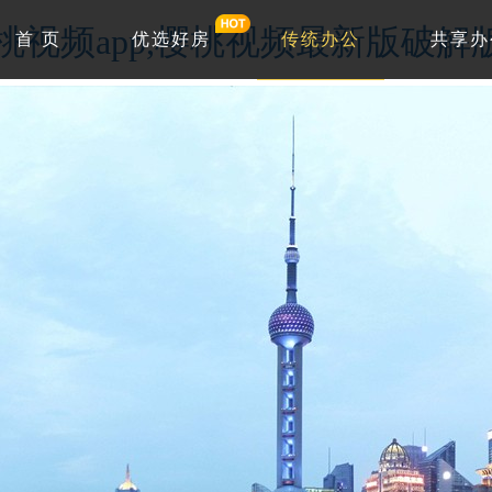
w.樱桃视频app,樱桃视频最新版破
首 页
优选好房
传统办公
共享办