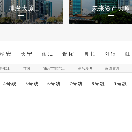
浦发大厦
未来资产大厦
静 安
长 宁
徐 汇
普 陀
闸 北
闵 行
虹
路张江
竹园
浦东世博滨江
浦东其他
前滩后滩
4号线
5号线
6号线
7号线
8号线
9号线