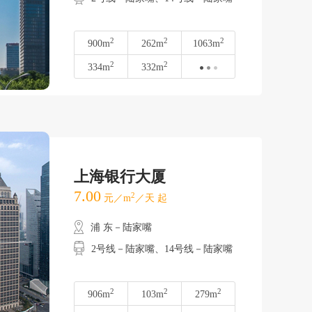
2
2
2
900m
262m
1063m
2
2
334m
332m
上海银行大厦
7.00
2
元／m
／天 起
浦 东－陆家嘴
2号线－陆家嘴、14号线－陆家嘴
2
2
2
906m
103m
279m