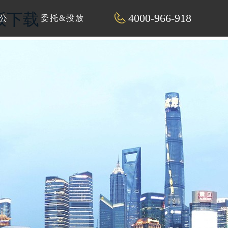
解版下载
4000-966-918
公
委托&投放