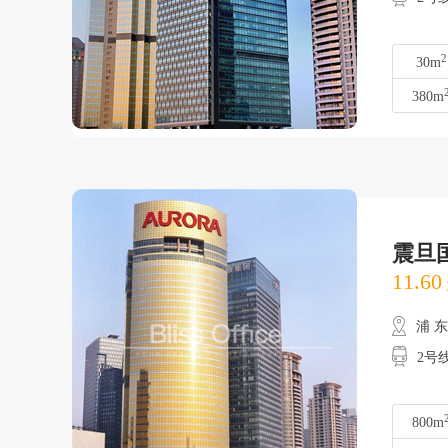
2
30m
380m
震旦
11.60
浦 
2号
800m