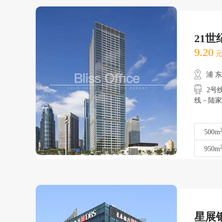
21
9.20
元
浦 
2号线
线－陆家
500m
950m
星展