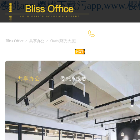
樱桃app,樱桃下载污app,ww
4000-966-918
Bliss Office
>
共享办公
>
Oasis(曙光大厦)
首 页
优选好房
传统办公
共享办公
委托&投放