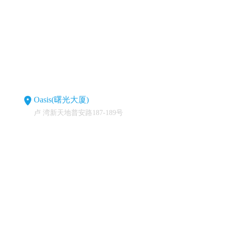
Oasis(曙光大厦)
卢 湾新天地普安路187-189号