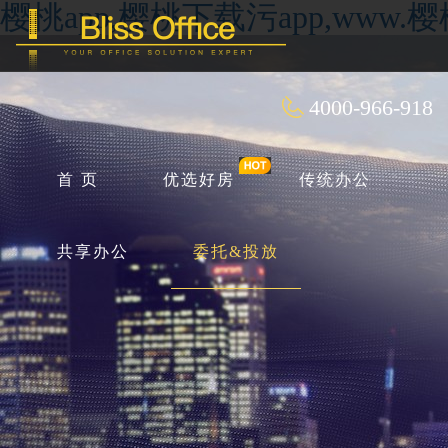
樱桃app,樱桃下载污app,ww
4000-966-918
首 页
优选好房
传统办公
共享办公
委托&投放